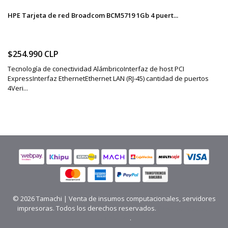
HPE Tarjeta de red Broadcom BCM5719 1Gb 4 puert...
$254.990 CLP
Tecnología de conectividad AlámbricoInterfaz de host PCI
ExpressInterfaz EthernetEthernet LAN (RJ-45) cantidad de puertos
4Veri...
© 2026 Tamachi | Venta de insumos computacionales, servidores
impresoras. Todos los derechos reservados.
Desarrollado por
Jumpseller
.