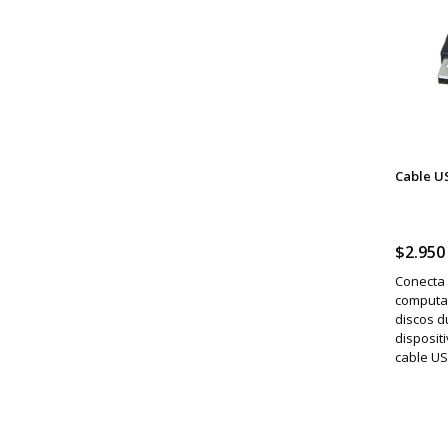
Cable US
$2.950
Conecta 
computa
discos d
disposit
cable US