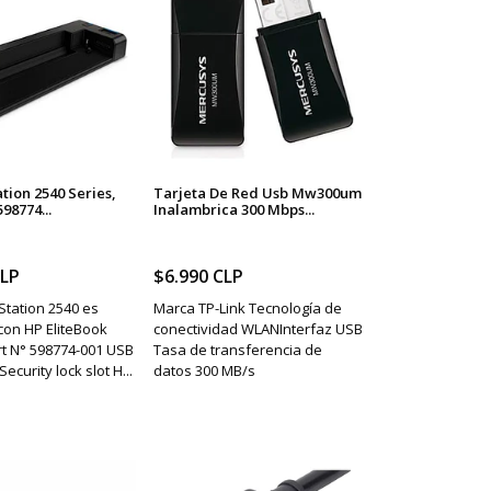
tion 2540 Series,
Tarjeta De Red Usb Mw300um
598774...
Inalambrica 300 Mbps...
CLP
$6.990 CLP
Station 2540 es
Marca TP-Link Tecnología de
con HP EliteBook
conectividad WLANInterfaz USB
rt N° 598774-001 USB
Tasa de transferencia de
Security lock slot H...
datos 300 MB/s