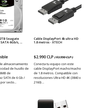
 2TB Seagate
Cable DisplayPort 4k ultra HD
SATA 6Gb/s, ...
1.8 metros - XTECH
ible
$2.990 CLP
( $3.990 CLP )
de almacenamiento
Conecta tu equipo con este
ocidad de husillo de
cable DisplayPort macho/macho
6MB de
de 1.8 metros. Compatible con
az SATA de 6 Gb /
resoluciones Ultra HD 4K (3840 x
por secto...
2160) ...