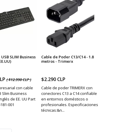
 USB SLIM Business
Cable de Poder C13/C14 - 1.8
EE.UU)
metros - Trimerx
CLP
$2.290 CLP
( $12.990 CLP )
resarial con cable
Cable de poder TRIMERX con
 Slim Business
conectores C13 a C14 confiable
nglés de EE. UU Part
en entornos domésticos o
3181-001
profesionales. Especificaciones
técnicas:&n...