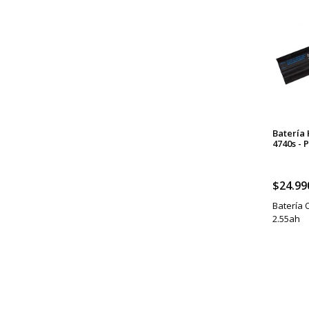
Batería
4740s - 
$24.99
Batería 
2.55ah