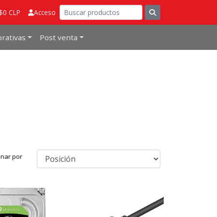
 $0 CLP
Acceso
rativas
Post venta
nar por