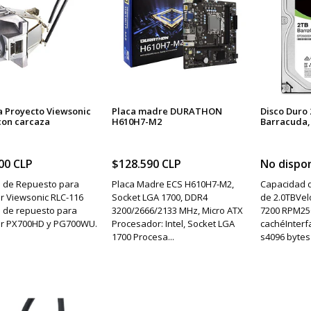
 Proyecto Viewsonic
Placa madre DURATHON
Disco Duro
con carcaza
H610H7-M2
Barracuda, 
00 CLP
$128.590 CLP
No dispon
 de Repuesto para
Placa Madre ECS H610H7-M2,
Capacidad 
r Viewsonic RLC-116
Socket LGA 1700, DDR4
de 2.0TBVel
 de repuesto para
3200/2666/2133 MHz, Micro ATX
7200 RPM25
or PX700HD y PG700WU.
Procesador: Intel, Socket LGA
cachéInterf
1700 Procesa...
s4096 bytes 