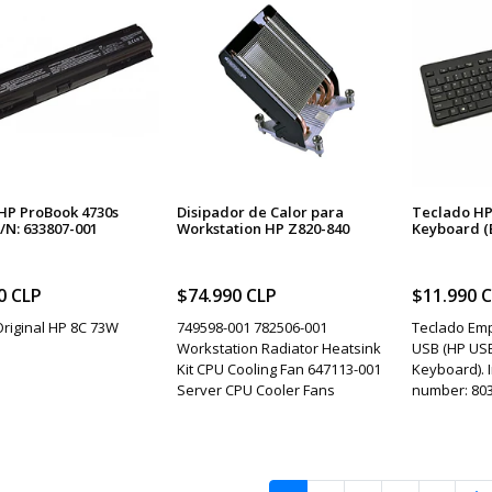
 HP ProBook 4730s
Disipador de Calor para
Teclado HP
P/N: 633807-001
Workstation HP Z820-840
Keyboard (
0 CLP
$74.990 CLP
$11.990 
Original HP 8C 73W
749598-001 782506-001
Teclado Emp
Workstation Radiator Heatsink
USB (HP USB
Kit CPU Cooling Fan 647113-001
Keyboard). I
Server CPU Cooler Fans
number: 80