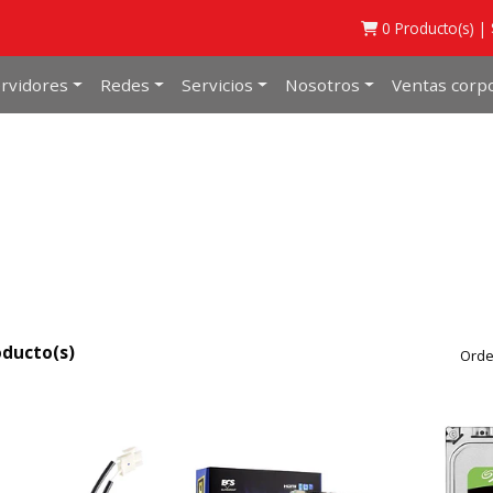
0
Producto(s) |
rvidores
Redes
Servicios
Nosotros
Ventas corpo
oducto(s)
Orde