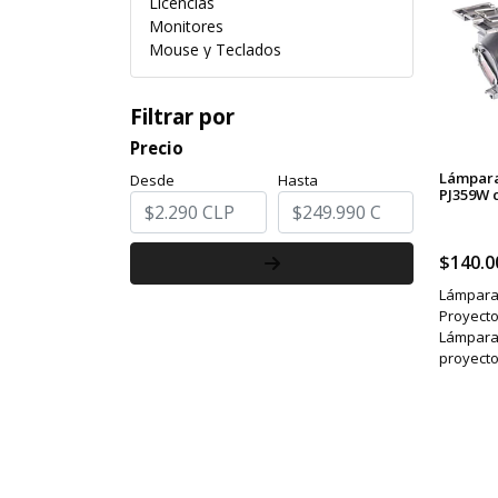
Licencias
Monitores
Mouse y Teclados
Partes y piezas
Cables y Adaptadores
Filtrar por
RAM
Precio
Lámpara
Desde
Hasta
PJ359W 
$140.0
Lámpara
Proyecto
Lámpara
proyect