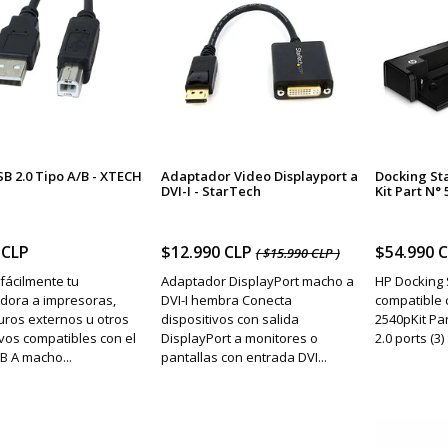
B 2.0 Tipo A/B - XTECH
Adaptador Video Displayport a
Docking Sta
DVI-I - StarTech
Kit Part N° 
 CLP
$12.990 CLP
$54.990 
( $15.990 CLP )
fácilmente tu
Adaptador DisplayPort macho a
HP Docking 
dora a impresoras,
DVI-I hembra Conecta
compatible 
uros externos u otros
dispositivos con salida
2540pKit Pa
ivos compatibles con el
DisplayPort a monitores o
2.0 ports (3) 
B A macho...
pantallas con entrada DVI...