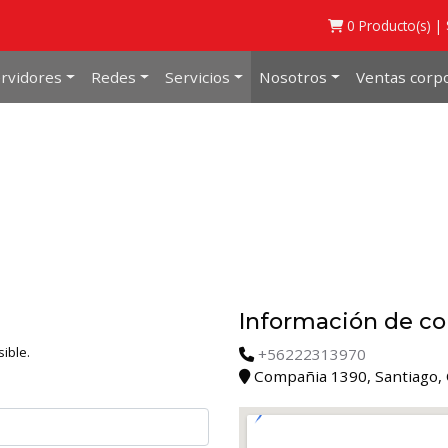
0
Producto(s) |
rvidores
Redes
Servicios
Nosotros
Ventas corpo
Información de co
ible.
+56222313970
Compañia 1390, Santiago, 