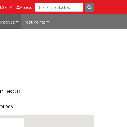
 $0 CLP
Acceso
rativas
Post venta
ntacto
Of 906