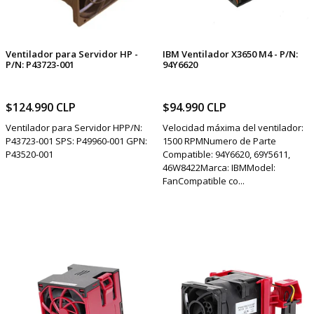
Ventilador para Servidor HP -
IBM Ventilador X3650 M4 - P/N:
P/N: P43723-001
94Y6620
$124.990 CLP
$94.990 CLP
Ventilador para Servidor HPP/N:
Velocidad máxima del ventilador:
P43723-001 SPS: P49960-001 GPN:
1500 RPMNumero de Parte
P43520-001
Compatible: 94Y6620, 69Y5611,
46W8422Marca: IBMModel:
FanCompatible co...