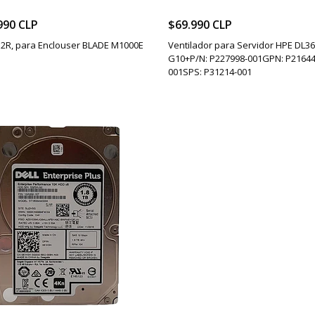
990 CLP
$69.990 CLP
12R, para Enclouser BLADE M1000E
Ventilador para Servidor HPE DL3
G10+P/N: P227998-001GPN: P21644
001SPS: P31214-001