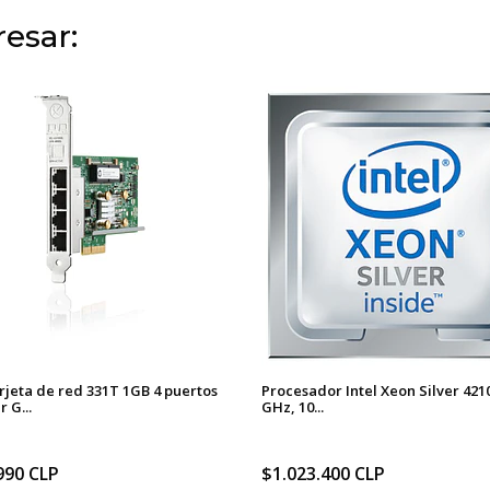
esar:
rjeta de red 331T 1GB 4 puertos
Procesador Intel Xeon Silver 4210
 G...
GHz, 10...
990 CLP
$1.023.400 CLP