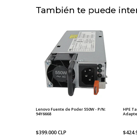
También te puede inter
Lenovo Fuente de Poder 550W - P/N:
HPE Ta
94Y6668
Adapter
$399.000 CLP
$424.