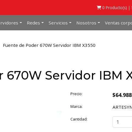
0
Producto(s) |
rvidores
Redes
Servicios
Nosotros
Ventas corpo
Fuente de Poder 670W Servidor IBM X3550
r 670W Servidor IBM 
Precio:
$64.98
Marca:
ARTESY
Cantidad: