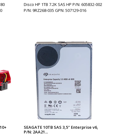
380
Disco HP 1TB 7.2K SAS HP P/N: 605832-002
20
P/N: 9RZ268-035 GPN: 507129-016
G10+
SEAGATE 10TB SAS 3,5" Enterprise v6,
P/N: 2AA21...