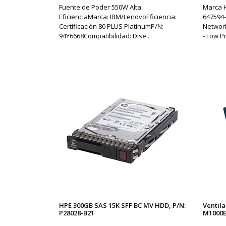
Fuente de Poder 550W Alta
Marca 
EficienciaMarca: IBM/LenovoEficiencia:
647594-
Certificación 80 PLUS PlatinumP/N:
Network
94Y6668Compatibilidad: Dise...
- Low Pr
HPE 300GB SAS 15K SFF BC MV HDD, P/N:
Ventil
P28028-B21
M1000E