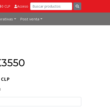
 $0 CLP
Acceso
rativas
Post venta
X3550
8 CLP
N