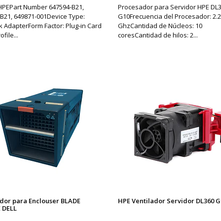
HPEPart Number 647594-B21,
Procesador para Servidor HPE DL
B21, 649871-001Device Type:
G10Frecuencia del Procesador: 2.
 AdapterForm Factor: Plug-in Card
GhzCantidad de Núcleos: 10
ofile...
coresCantidad de hilos: 2...
ador para Enclouser BLADE
HPE Ventilador Servidor DL360 
 DELL