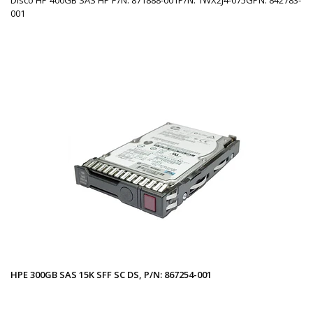
Disco HP 400GB SAS HP P/N: 871888-001P/N: 1WX2J4-075GPN: 842783-
001
HPE 300GB SAS 15K SFF SC DS, P/N: 867254-001