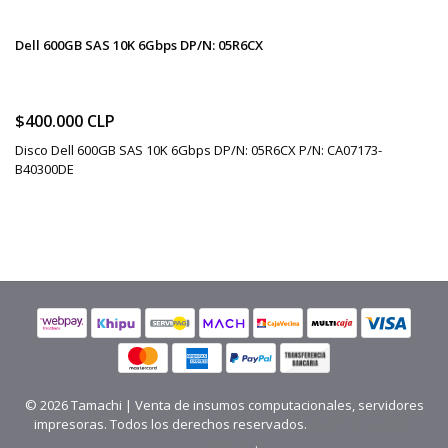
Dell 600GB SAS 10K 6Gbps DP/N: 05R6CX
$400.000 CLP
Disco Dell 600GB SAS 10K 6Gbps DP/N: 05R6CX P/N: CA07173-
B40300DE
© 2026 Tamachi | Venta de insumos computacionales, servidores
impresoras. Todos los derechos reservados.
Desarrollado por
Jumpseller
.