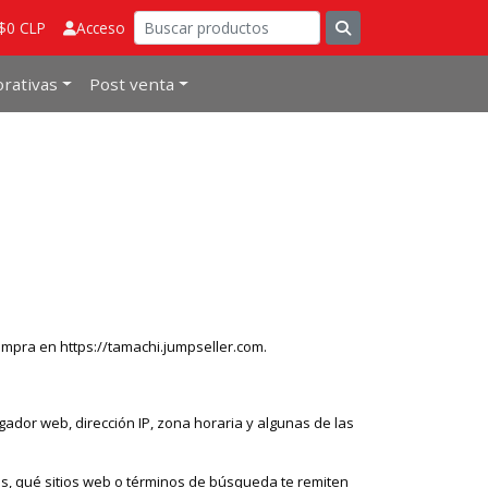
 $0 CLP
Acceso
rativas
Post venta
compra en https://tamachi.jumpseller.com.
gador web, dirección IP, zona horaria y algunas de las
s, qué sitios web o términos de búsqueda te remiten