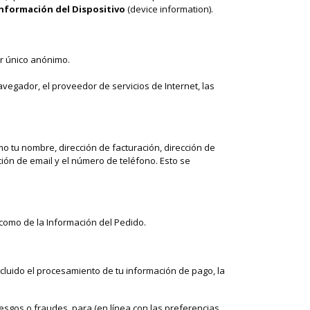
nformación del Dispositivo
(device information).
or único anónimo.
 navegador, el proveedor de servicios de Internet, las
o tu nombre, dirección de facturación, dirección de
cción de email y el número de teléfono. Esto se
 como de la Información del Pedido.
ncluido el procesamiento de tu información de pago, la
sgos o fraudes, para (en línea con las preferencias