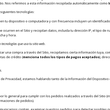
 Sitio. Nos referimos a esta información recopilada automáticamente como
I
 siguientes tecnologías:
 en tu dispositivo o computadora y con frecuencia incluyen un identificad
e ocurren en el Sitio y recopilan datos, incluida tu dirección IP, el tipo de
cha y hora.
tecnologías que usa tu sitio web.
r una compra a través del Sitio, recopilamos cierta información tuya, com
tas de crédito (
menciona todos los tipos de pagos aceptados
), dire
s.
a de Privacidad, estamos hablando tanto de la Información del Dispositivo
r lo general para cumplir con los pedidos realizados a través del Sitio (i
irmaciones de pedidos).
unicarnos contigo, examinar nuestros pedidos para detectar posibles rie