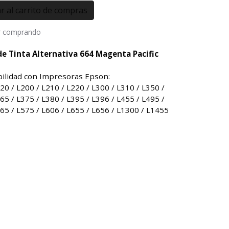
r comprando
de Tinta Alternativa 664 Magenta Pacific
ilidad con Impresoras Epson:
20 / L200 / L210 / L220 / L300 / L310 / L350 /
65 / L375 / L380 / L395 / L396 / L455 / L495 /
65 / L575 / L606 / L655 / L656 / L1300 / L1455