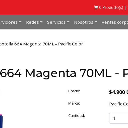
0
Producto(s) |
rvidores
Redes
Servicios
Nosotros
Ventas corpo
botella 664 Magenta 70ML - Pacific Color
 664 Magenta 70ML - P
Precio:
$4.900 
Marca:
Pacific C
Cantidad: