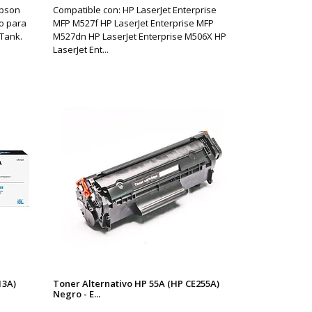
Epson
Compatible con: HP LaserJet Enterprise
o para
MFP M527f HP LaserJet Enterprise MFP
oTank.
M527dn HP LaserJet Enterprise M506X HP
LaserJet Ent...
13A)
Toner Alternativo HP 55A (HP CE255A)
Negro - E...