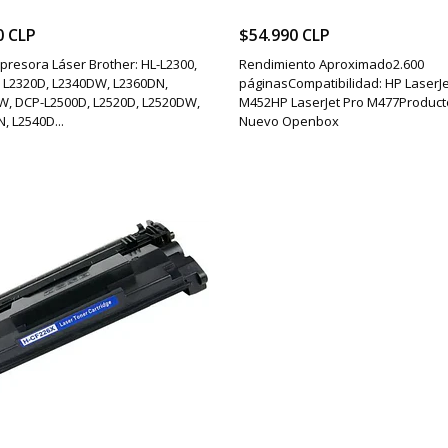
0 CLP
$54.990 CLP
presora Láser Brother: HL-L2300,
Rendimiento Aproximado2.600
 L2320D, L2340DW, L2360DN,
páginasCompatibilidad: HP LaserJe
W, DCP-L2500D, L2520D, L2520DW,
M452HP LaserJet Pro M477Product
, L2540D...
Nuevo Openbox