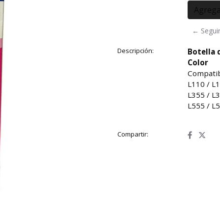
← Segui
Descripción:
Botella 
Color
Compatib
L110 / L1
L355 / L3
L555 / L5
Compartir: