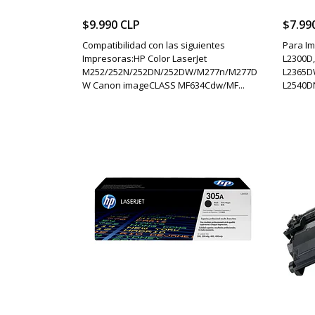
$9.990 CLP
$7.99
Compatibilidad con las siguientes
Para Im
Impresoras:HP Color LaserJet
L2300D,
M252/252N/252DN/252DW/M277n/M277D
L2365D
W Canon imageCLASS MF634Cdw/MF...
L2540DN