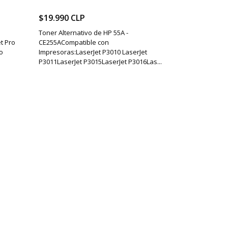
$19.990 CLP
Toner Alternativo de HP 55A -
t Pro
CE255ACompatible con
o
Impresoras:LaserJet P3010 LaserJet
P3011LaserJet P3015LaserJet P3016Las...