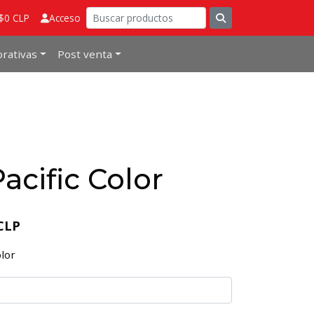
 $0 CLP
Acceso
rativas
Post venta
acific Color
CLP
olor