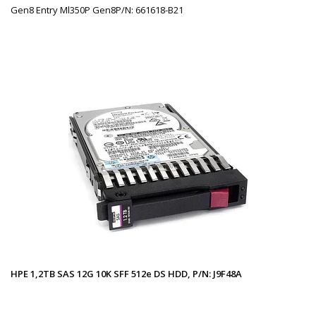
Gen8 Entry Ml350P Gen8P/N: 661618-B21
HPE 1,2TB SAS 12G 10K SFF 512e DS HDD, P/N: J9F48A