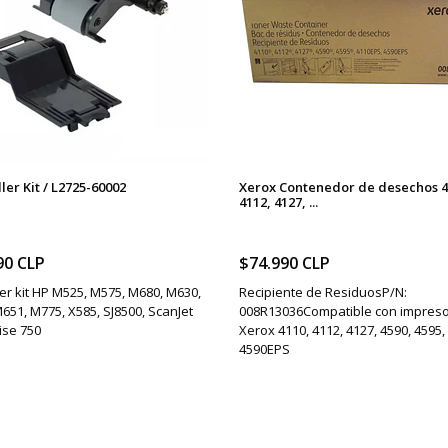
ler Kit / L2725-60002
Xerox Contenedor de desechos 4
4112, 4127, ...
90 CLP
$74.990 CLP
ler kit HP M525, M575, M680, M630,
Recipiente de ResiduosP/N:
651, M775, X585, SJ8500, ScanJet
008R13036Compatible con impres
ise 750
Xerox 4110, 4112, 4127, 4590, 4595,
4590EPS