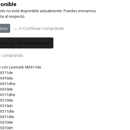
onible
cto no está disponible actualmente. Puedes enviarnos
ta al respecto.
anos
← o Continuar comprando
r comprando
e con Lexmark MX611de
MX511de
MX410de
MX611dhe
MX610de
MX511dhe
MX510de
MX310dn
X511dte
X611dte
MS610de
MS610dn