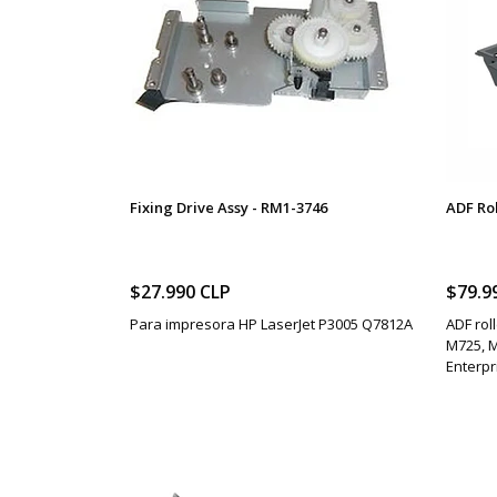
Fixing Drive Assy - RM1-3746
ADF Rol
$27.990 CLP
$79.9
Para impresora HP LaserJet P3005 Q7812A
ADF rol
M725, M
Enterpr