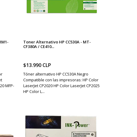
 RM1-
Toner Alternativo HP CC530A - MT-
CF380A / CE410...
$13.990 CLP
or
Tóner alternativo HP CC530A Negro
et
Compatible con las impresoras: HP Color
320 MFP-
LaserJet CP2020 HP Color LaserJet CP2025
HP Color L...