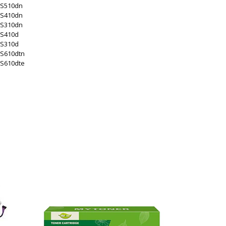
MS510dn
MS410dn
MS310dn
S410d
S310d
S610dtn
S610dte