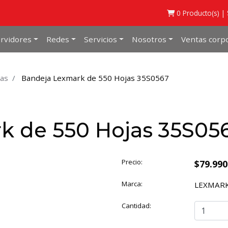
0
Producto(s) |
rvidores
Redes
Servicios
Nosotros
Ventas corpo
as
Bandeja Lexmark de 550 Hojas 35S0567
k de 550 Hojas 35S05
Precio:
$79.99
Marca:
LEXMAR
Cantidad: