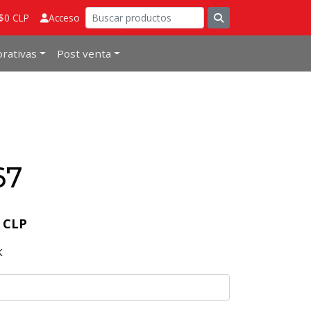
 $0 CLP
Acceso
rativas
Post venta
67
0 CLP
K