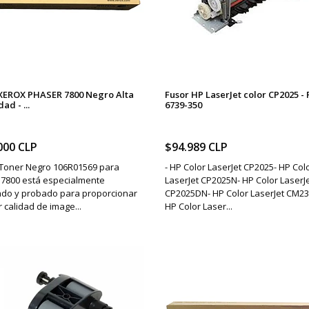
XEROX PHASER 7800 Negro Alta
Fusor HP LaserJet color CP2025 -
ad - ...
6739-350
000 CLP
$94.989 CLP
Toner Negro 106R01569 para
- HP Color LaserJet CP2025- HP Col
 7800 está especialmente
LaserJet CP2025N- HP Color LaserJ
ado y probado para proporcionar
CP2025DN- HP Color LaserJet CM2
r calidad de image...
HP Color Laser...