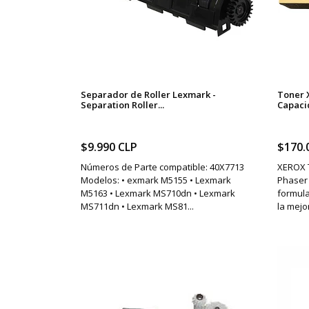
Separador de Roller Lexmark -
Toner 
Separation Roller...
Capacid
$9.990 CLP
$170.
Números de Parte compatible: 40X7713
XEROX 
Modelos: • exmark M5155 • Lexmark
Phaser
M5163 • Lexmark MS710dn • Lexmark
formul
MS711dn • Lexmark MS81...
la mejo