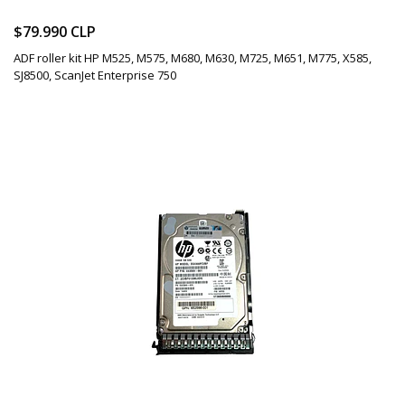
$79.990 CLP
ADF roller kit HP M525, M575, M680, M630, M725, M651, M775, X585,
SJ8500, ScanJet Enterprise 750