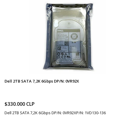
Dell 2TB SATA 7,2K 6Gbps DP/N: 0VR92X
$330.000 CLP
Dell 2TB SATA 7,2K 6Gbps DP/N: 0VR92XP/N: 1VD130-136