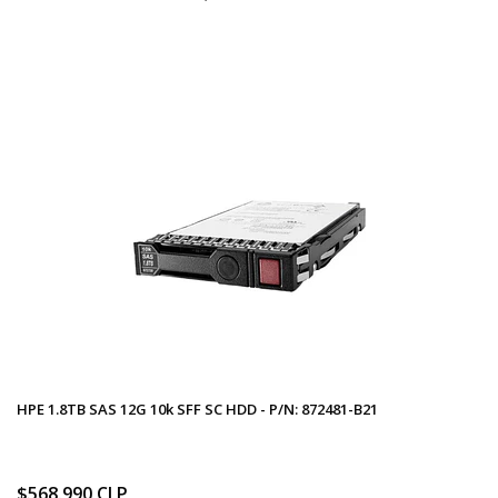
HPE 1.8TB SAS 12G 10k SFF SC HDD - P/N: 872481-B21
$568.990 CLP