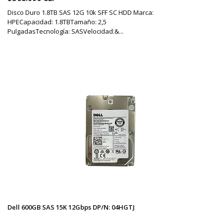
Disco Duro 1.8TB SAS 12G 10k SFF SC HDD Marca:
HPECapacidad: 1.8TBTamaño: 2,5
PulgadasTecnología: SASVelocidad:&...
Dell 600GB SAS 15K 12Gbps DP/N: 04HGTJ