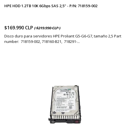
HPE HDD 1.2TB 10K 6Gbps SAS 2,5" - P/N: 718159-002
$169.990 CLP
( $219.990 CLP )
Disco duro para servidores HPE Proliant G5-G6-G7, tamaño 2,5 Part
number: 718159-002, 718160-B21, 718291-...