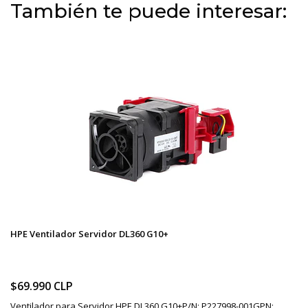
También te puede interesar:
HPE Ventilador Servidor DL360 G10+
$69.990 CLP
Ventilador para Servidor HPE DL360 G10+P/N: P227998-001GPN: