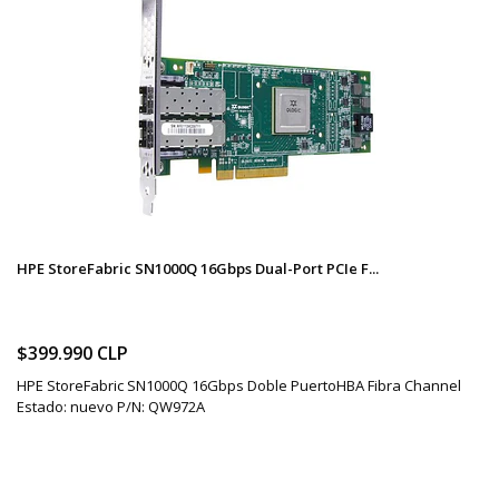
HPE StoreFabric SN1000Q 16Gbps Dual-Port PCIe F...
$399.990 CLP
HPE StoreFabric SN1000Q 16Gbps Doble PuertoHBA Fibra Channel
Estado: nuevo P/N: QW972A