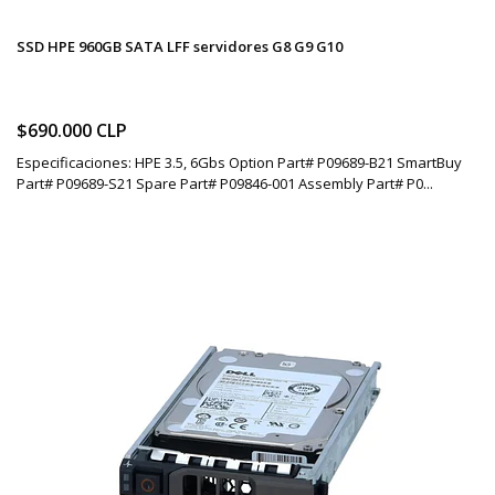
SSD HPE 960GB SATA LFF servidores G8 G9 G10
$690.000 CLP
Especificaciones: HPE 3.5, 6Gbs Option Part# P09689-B21 SmartBuy
Part# P09689-S21 Spare Part# P09846-001 Assembly Part# P0...