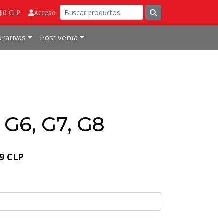
 $0 CLP
Acceso
rativas
Post venta
G6, G7, G8
89 CLP