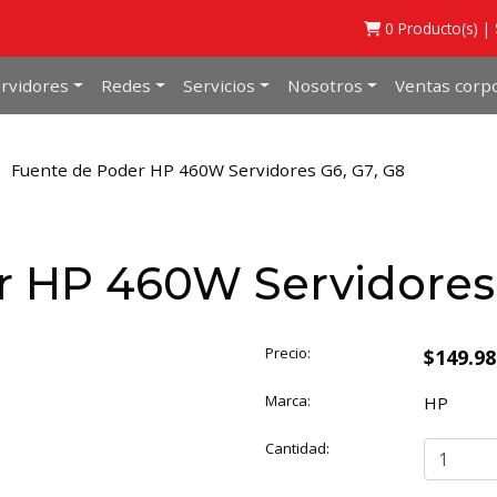
0
Producto(s) |
rvidores
Redes
Servicios
Nosotros
Ventas corpo
Fuente de Poder HP 460W Servidores G6, G7, G8
r HP 460W Servidores 
Precio:
$149.9
Marca:
HP
Cantidad: