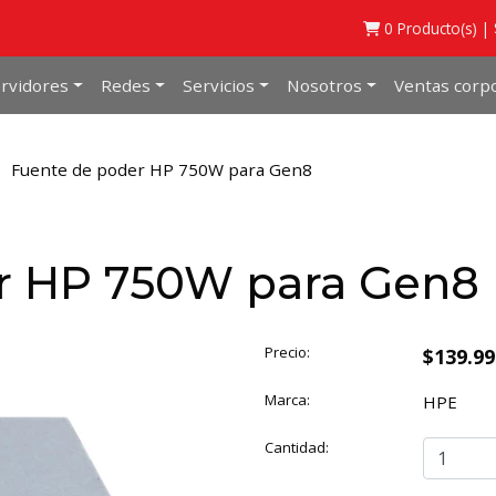
0
Producto(s) |
rvidores
Redes
Servicios
Nosotros
Ventas corpo
Fuente de poder HP 750W para Gen8
r HP 750W para Gen8
Precio:
$139.9
Marca:
HPE
Cantidad: