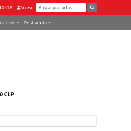
 $0 CLP
Acceso
rativas
Post venta
90 CLP