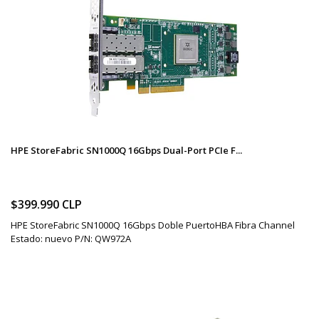
HPE StoreFabric SN1000Q 16Gbps Dual-Port PCIe F...
$399.990 CLP
HPE StoreFabric SN1000Q 16Gbps Doble PuertoHBA Fibra Channel
Estado: nuevo P/N: QW972A