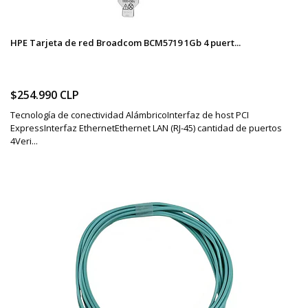
HPE Tarjeta de red Broadcom BCM5719 1Gb 4 puert...
$254.990 CLP
Tecnología de conectividad AlámbricoInterfaz de host PCI
ExpressInterfaz EthernetEthernet LAN (RJ-45) cantidad de puertos
4Veri...