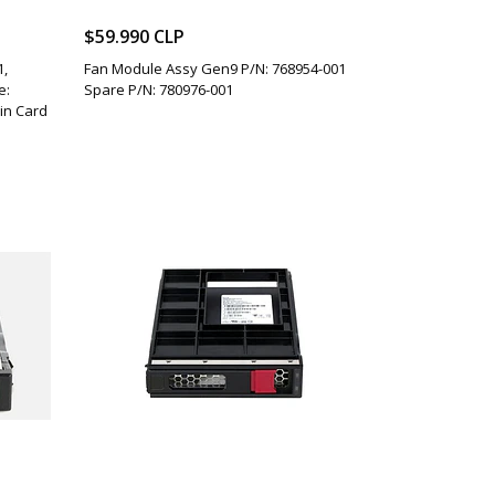
$59.990 CLP
1,
Fan Module Assy Gen9 P/N: 768954-001
e:
Spare P/N: 780976-001
in Card