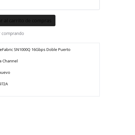
r comprando
eFabric SN1000Q 16Gbps Doble Puerto
a Channel
 nuevo
972A