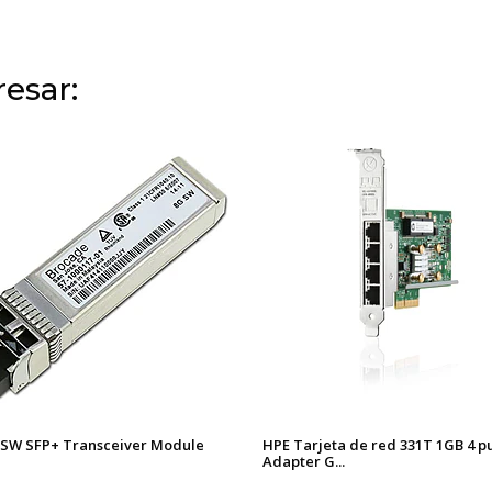
esar:
 SW SFP+ Transceiver Module
HPE Tarjeta de red 331T 1GB 4 p
Adapter G...