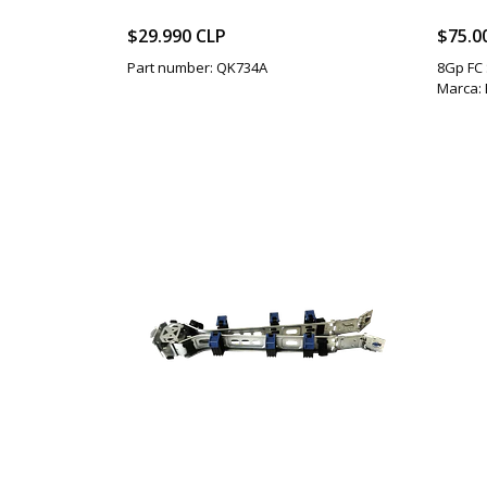
$29.990 CLP
$75.0
Part number: QK734A
8Gp FC
Marca: