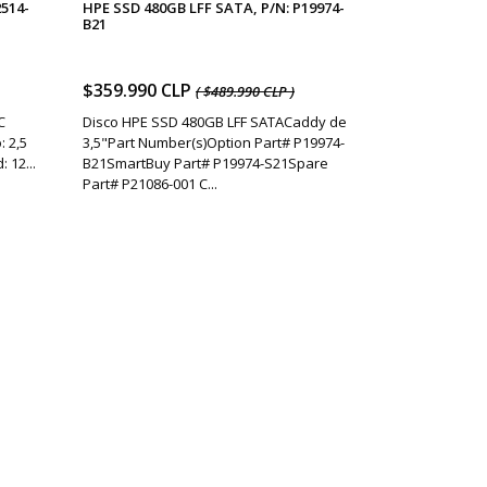
2514-
HPE SSD 480GB LFF SATA, P/N: P19974-
B21
$359.990 CLP
( $489.990 CLP )
C
Disco HPE SSD 480GB LFF SATACaddy de
 2,5
3,5"Part Number(s)Option Part# P19974-
 12...
B21SmartBuy Part# P19974-S21Spare
Part# P21086-001 C...