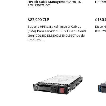
HPE Kit Cable Management Arm, 2U,
HP 146
P/N: 729871-001
$82.990 CLP
$150.
Soporte HPE para Administrar Cables
Disco H
(CMA). Para servidor HPE SFF Gen8 Gen9
002 P/N
Gen10 DL180 DL380 DL385 DL560Tipo de
Producto: ...