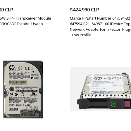
00 CLP
$424.990 CLP
 SW SFP+ Transceiver Module
Marca HPEPart Number 647594-B2
 BROCADE Estado: Usado
647594-B21, 649871-001Device Typ
Network AdapterForm Factor: Plug-
- Low Profile...