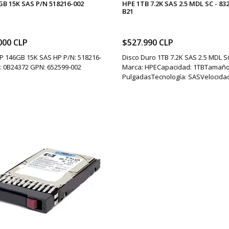
GB 15K SAS P/N 518216-002
HPE 1TB 7.2K SAS 2.5 MDL SC - 83
B21
000 CLP
$527.990 CLP
P 146GB 15K SAS HP P/N: 518216-
Disco Duro 1TB 7.2K SAS 2.5 MDL S
: 0B24372 GPN: 652599-002
Marca: HPECapacidad: 1TBTamaño:
PulgadasTecnología: SASVelocidad: