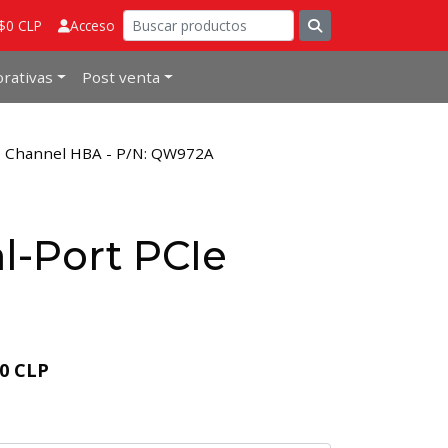
 $0 CLP
Acceso
rativas
Post venta
e Channel HBA - P/N: QW972A
l-Port PCIe
90 CLP