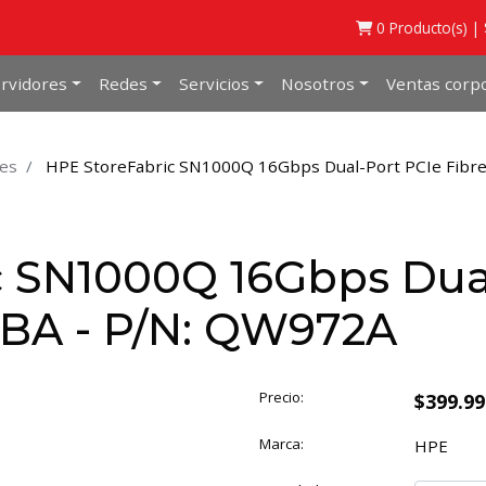
0
Producto(s) |
rvidores
Redes
Servicios
Nosotros
Ventas corpo
res
HPE StoreFabric SN1000Q 16Gbps Dual-Port PCIe Fibr
c SN1000Q 16Gbps Dua
HBA - P/N: QW972A
Precio:
$399.9
Marca:
HPE