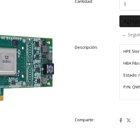
Cantidad:
← Segui
Descripción:
HPE Stor
HBA Fibr
Estado:
P/N: QW
Compartir: