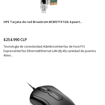
HPE Tarjeta de red Broadcom BCM5719 1Gb 4 puert...
$254.990 CLP
Tecnología de conectividad AlámbricoInterfaz de host PCI
ExpressInterfaz EthernetEthernet LAN (RJ-45) cantidad de puertos
4Veri...