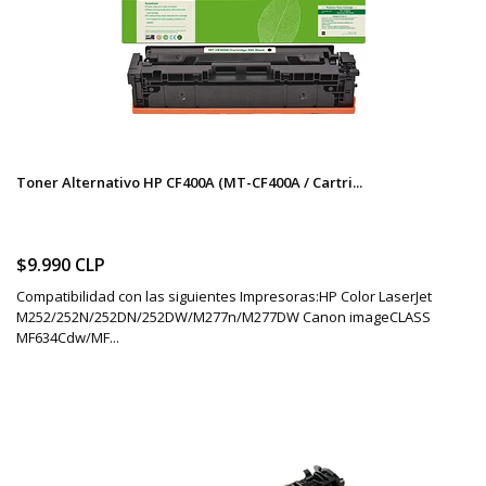
Toner Alternativo HP CF400A (MT-CF400A / Cartri...
$9.990 CLP
Compatibilidad con las siguientes Impresoras:HP Color LaserJet
M252/252N/252DN/252DW/M277n/M277DW Canon imageCLASS
MF634Cdw/MF...