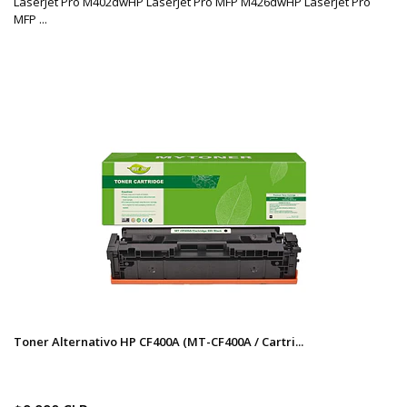
LaserJet Pro M402dwHP LaserJet Pro MFP M426dwHP LaserJet Pro
MFP ...
Toner Alternativo HP CF400A (MT-CF400A / Cartri...