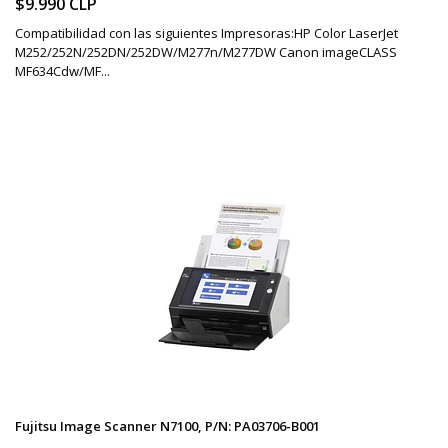
$9.990 CLP
Compatibilidad con las siguientes Impresoras:HP Color LaserJet
M252/252N/252DN/252DW/M277n/M277DW Canon imageCLASS
MF634Cdw/MF...
Fujitsu Image Scanner N7100, P/N: PA03706-B001