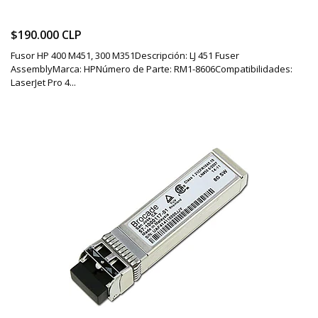
$190.000 CLP
Fusor HP 400 M451, 300 M351Descripción: LJ 451 Fuser
AssemblyMarca: HPNúmero de Parte: RM1-8606Compatibilidades:
LaserJet Pro 4...