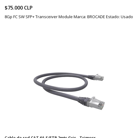
$75.000 CLP
8Gp FC SW SFP+ Transceiver Module Marca: BROCADE Estado: Usado
Cable de red CAT 6A S/FTP 2mts Gris - Trimerx