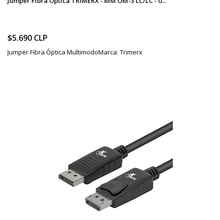
Jumper Fibra Óptica TRIMERX - MM OM-3 LC/LC - 0...
$5.690 CLP
Jumper Fibra Óptica MultimodoMarca: Trimerx