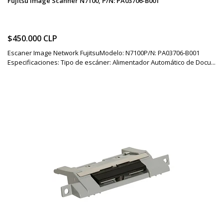
Fujitsu Image Scanner N7100, P/N: PA03706-B001
$450.000 CLP
Escaner Image Network FujitsuModelo: N7100P/N: PA03706-B001
Especificaciones: Tipo de escáner: Alimentador Automático de Docu...