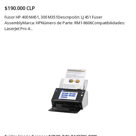
$190.000 CLP
Fusor HP 400 M451, 300 M351Descripción: LJ 451 Fuser
AssemblyMarca: HPNúmero de Parte: RM1-8606Compatibilidades:
LaserJet Pro 4...