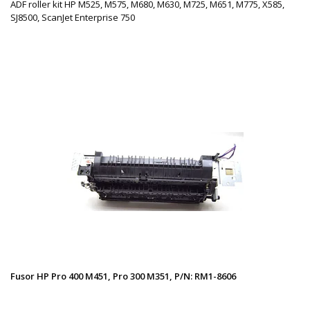
ADF roller kit HP M525, M575, M680, M630, M725, M651, M775, X585,
SJ8500, ScanJet Enterprise 750
Fusor HP Pro 400 M451, Pro 300 M351, P/N: RM1-8606