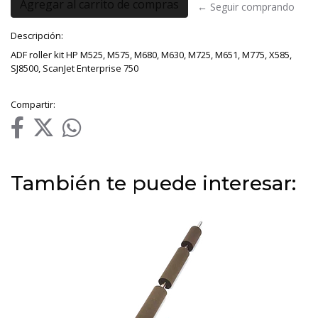
← Seguir comprando
Descripción:
ADF roller kit HP M525, M575, M680, M630, M725, M651, M775, X585,
SJ8500, ScanJet Enterprise 750
Compartir:
También te puede interesar: